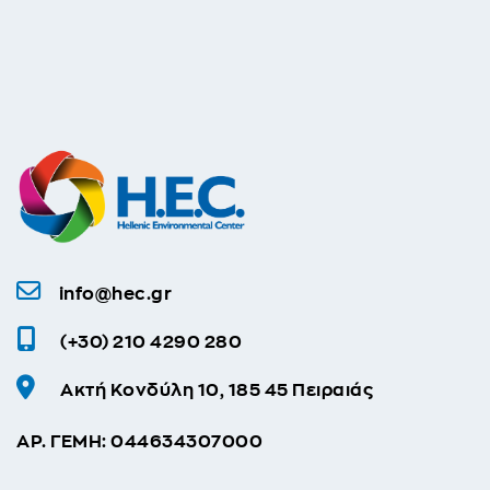
info@hec.gr
(+30) 210 4290 280
Ακτή Κονδύλη 10, 185 45 Πειραιάς
ΑΡ. ΓΕΜΗ: 044634307000