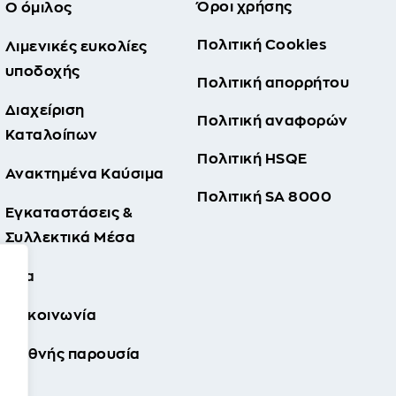
Όροι χρήσης
Ο όμιλος
Πολιτική Cookies
Λιμενικές ευκολίες
υποδοχής
Πολιτική απορρήτου
Διαχείριση
Πολιτική αναφορών
Καταλοίπων
Πολιτική HSQE
Ανακτημένα Καύσιμα
Πολιτική SA 8000
Εγκαταστάσεις &
Συλλεκτικά Μέσα
Νέα
Επικοινωνία
Διεθνής παρουσία