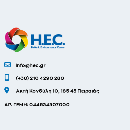
info@hec.gr
(+30) 210 4290 280
Ακτή Κονδύλη 10, 185 45 Πειραιάς
ΑΡ. ΓΕΜΗ: 044634307000